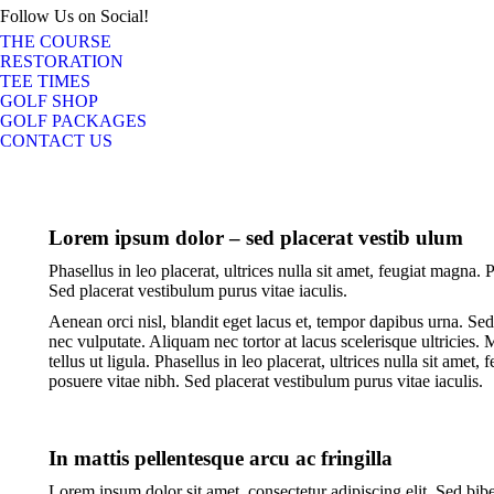
Follow Us on Social!
Facebook
X
Instagram
YouTube
THE COURSE
page
page
page
page
RESTORATION
opens
opens
opens
opens
TEE TIMES
in
in
in
in
GOLF SHOP
GOLF PACKAGES
new
new
new
new
CONTACT US
window
window
window
window
Lorem ipsum dolor – sed placerat vestib ulum
Phasellus in leo placerat, ultrices nulla sit amet, feugiat magna. 
Sed placerat vestibulum purus vitae iaculis.
Aenean orci nisl, blandit eget lacus et, tempor dapibus urna. Sed 
nec vulputate. Aliquam nec tortor at lacus scelerisque ultricies. 
tellus ut ligula. Phasellus in leo placerat, ultrices nulla sit amet
posuere vitae nibh. Sed placerat vestibulum purus vitae iaculis.
In mattis pellentesque arcu ac fringilla
Lorem ipsum dolor sit amet, consectetur adipiscing elit. Sed bibe