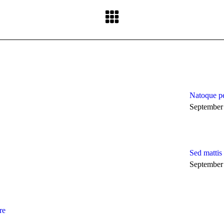
Next
post:
Natoque pe
September
Sed mattis 
September
re