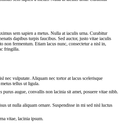
maximus sem sapien a metus. Nulla at iaculis urna. Curabitur
enatis dapibus turpis faucibus. Sed auctor, justo vitae iaculis
usto non fermentum. Etiam lacus nunc, consectetur a nisl in,
c fringilla.
nisl nec vulputate. Aliquam nec tortor at lacus scelerisque
metus tellus ut ligula.
lus purus augue, convallis non lacinia sit amet, posuere vitae nibh.
risus ut nulla aliquam ornare. Suspendisse in mi sed nisl luctus
rna vitae, lacinia ipsum.