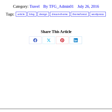
Category:
Travel
By
TFG_Admin01
July 26, 2016
Tags:
article
blog
design
dream-theme
themeforest
wordpress
Share This Article
Share
Share
Share
Share
on
on
on
on
Facebook
X
Pinterest
LinkedIn