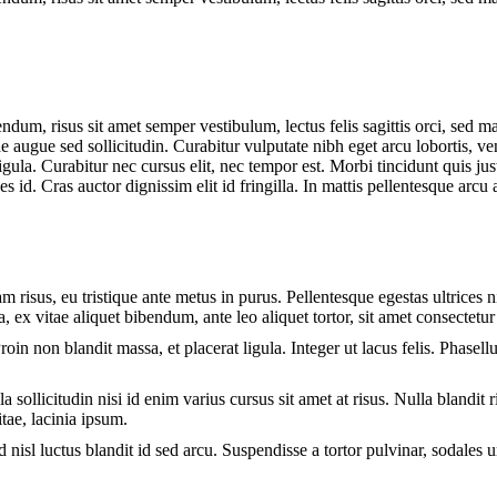
ndum, risus sit amet semper vestibulum, lectus felis sagittis orci, sed 
e augue sed sollicitudin. Curabitur vulputate nibh eget arcu lobortis, ven
 ligula. Curabitur nec cursus elit, nec tempor est. Morbi tincidunt quis j
ces id. Cras auctor dignissim elit id fringilla. In mattis pellentesque arcu a
am risus, eu tristique ante metus in purus. Pellentesque egestas ultrices 
, ex vitae aliquet bibendum, ante leo aliquet tortor, sit amet consectetur 
Proin non blandit massa, et placerat ligula. Integer ut lacus felis. Phasel
 sollicitudin nisi id enim varius cursus sit amet at risus. Nulla blandit 
itae, lacinia ipsum.
 nisl luctus blandit id sed arcu. Suspendisse a tortor pulvinar, sodales u