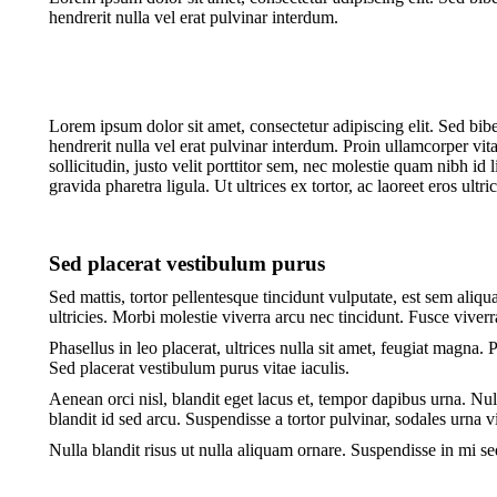
hendrerit nulla vel erat pulvinar interdum.
Lorem ipsum dolor sit amet, consectetur adipiscing elit. Sed bibe
hendrerit nulla vel erat pulvinar interdum. Proin ullamcorper vita
sollicitudin, justo velit porttitor sem, nec molestie quam nibh id
gravida pharetra ligula. Ut ultrices ex tortor, ac laoreet eros ultri
Sed placerat vestibulum purus
Sed mattis, tortor pellentesque tincidunt vulputate, est sem aliqu
ultricies. Morbi molestie viverra arcu nec tincidunt. Fusce viverra
Phasellus in leo placerat, ultrices nulla sit amet, feugiat magna. 
Sed placerat vestibulum purus vitae iaculis.
Aenean orci nisl, blandit eget lacus et, tempor dapibus urna. Nulla
blandit id sed arcu. Suspendisse a tortor pulvinar, sodales urna v
Nulla blandit risus ut nulla aliquam ornare. Suspendisse in mi sed