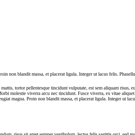
Proin non blandit massa, et placerat ligula. Integer ut lacus felis. Phasel
mattis, tortor pellentesque tincidunt vulputate, est sem aliquam risus, eu
Morbi molestie viverra arcu nec tincidunt. Fusce viverra, ex vitae aliquet
, feugiat magna. Proin non blandit massa, et placerat ligula. Integer ut lac
ndum, risus sit amet semper vestibulum, lectus felis sagittis orci, sed 