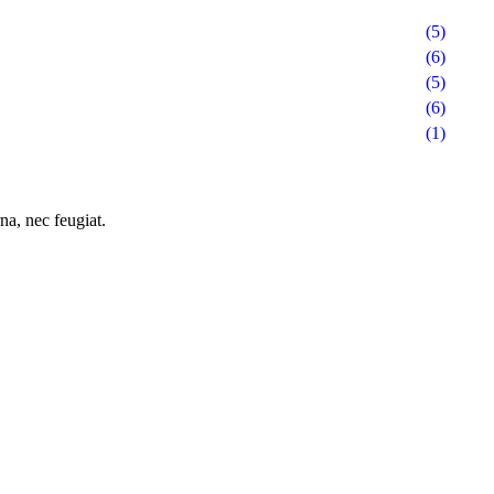
(5)
(6)
(5)
(6)
(1)
na, nec feugiat.