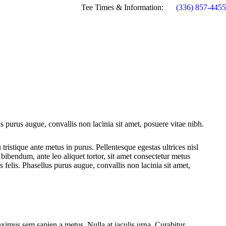
Tee Times & Information:
(336) 857-4455
lus purus augue, convallis non lacinia sit amet, posuere vitae nibh.
 tristique ante metus in purus. Pellentesque egestas ultrices nisl
 bibendum, ante leo aliquet tortor, sit amet consectetur metus
us felis. Phasellus purus augue, convallis non lacinia sit amet,
maximus sem sapien a metus. Nulla at iaculis urna. Curabitur